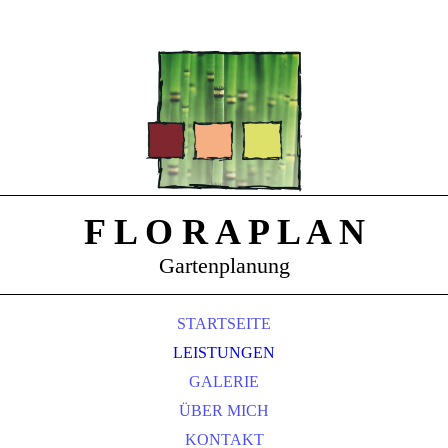
F L O R A P L A N
Gartenplanung
STARTSEITE
LEISTUNGEN
GALERIE
ÜBER MICH
KONTAKT